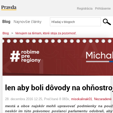
Registrácia
Prihlásenie
Blog
Najnovšie články
Najčítanejšie články
Blog
>
Venujem sa témam, ktoré stoja za pozornosť.
Najkomentovanejšie články
>
len aby boli dôvody na ohňostroje a petardy
Zoznam blogov
Komerčné blogy
len aby boli dôvody na ohňostro
28. decembra 2016 12:25
, Prečítané 8 083x,
misokalinak01
,
Nezaradené
mestá a obce najskôr mohli upravovať podmienky na použí
neskôr im túto právomoc poslanci parlamentu odobrali, aby 