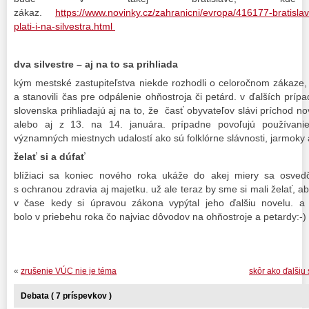
zákaz.
https://www.novinky.cz/zahranicni/evropa/416177-bratisla
plati-i-na-silvestra.html
dva silvestre – aj na to sa prihliada
kým mestské zastupiteľstva niekde rozhodli o celoročnom zákaze, 
a stanovili čas pre odpálenie ohňostroja či petárd. v ďalších prí
slovenska prihliadajú aj na to, že časť obyvateľov slávi príchod 
alebo aj z 13. na 14. januára. prípadne povoľujú používani
významných miestnych udalostí ako sú folklórne slávnosti, jarmoky
želať si a dúfať
blížiaci sa koniec nového roka ukáže do akej miery sa osvedč
s ochranou zdravia aj majetku. už ale teraz by sme si mali želať, a
v čase kedy si úpravou zákona vypýtal jeho ďalšiu novelu. a
bolo v priebehu roka čo najviac dôvodov na ohňostroje a petardy:-)
«
zrušenie VÚC nie je téma
skôr ako ďalšiu
Debata ( 7 príspevkov )