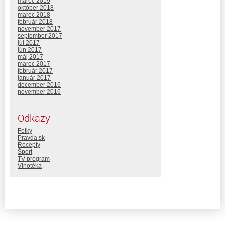
marec 2019
október 2018
marec 2018
február 2018
november 2017
september 2017
júl 2017
jún 2017
máj 2017
marec 2017
február 2017
január 2017
december 2016
november 2016
Odkazy
Fotky
Pravda.sk
Recepty
Šport
TV program
Vinotéka