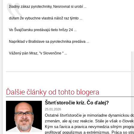
žiadny zákaz pyrotechniky, Nesrovnal si urobí ...
dúfam že vybuchne vlastná nálož raz týmto ...
Vo Švajčiarsku predávajú tieto hrôzy 24 ...
Napríklad v Bratislave sa pyrotechnika predáva ...
Vážený pán Mraz, "v Slovenčine " ...
Ďalšie články od tohto blogera
Štvrťstoročie kríz. Čo ďalej?
25.01.2026
Ostatné štvrťstoročie je mimoriadne dynamickou do
zmenám, ale aj cez reakcie. Stále je však o človeku
Kým sa ľavica a pravica nevymedzia silným progr
profitovať populizmus a extrémizmus. Práca so st