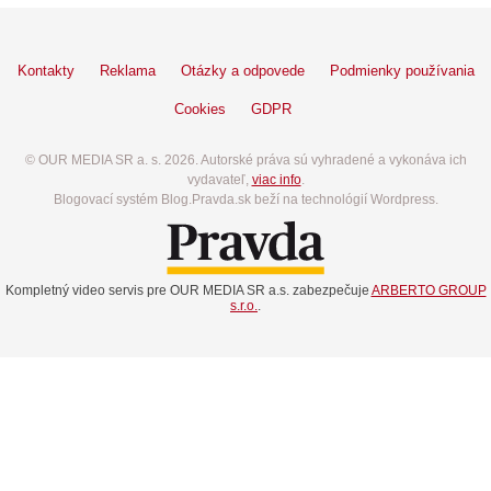
Kontakty
Reklama
Otázky a odpovede
Podmienky používania
Cookies
GDPR
© OUR MEDIA SR a. s. 2026. Autorské práva sú vyhradené a vykonáva ich
vydavateľ,
viac info
.
Blogovací systém Blog.Pravda.sk beží na technológií Wordpress.
Kompletný video servis pre OUR MEDIA SR a.s. zabezpečuje
ARBERTO GROUP
s.r.o.
.