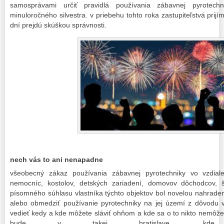
samosprávami určiť pravidlá používania zábavnej pyrotechn
minuloročného silvestra. v priebehu tohto roka zastupiteľstvá prijím
dní prejdú skúškou správnosti.
nech vás to ani nenapadne
všeobecný zákaz používania zábavnej pyrotechniky vo vzdia
nemocníc, kostolov, detských zariadení, domovov dôchodcov, šk
písomného súhlasu vlastníka týchto objektov bol novelou nahrad
alebo obmedziť používanie pyrotechniky na jej území z dôvodu v
vedieť kedy a kde môžete sláviť ohňom a kde sa o to nikto nemôže 
bude v takej bratislave, kde 