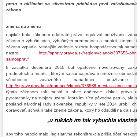
preto s blížiacim sa silvestrom prichádza prvá zaťažkáva
zákona.
zmena na zmenu
najskôr bolo zákonom odobraté právo regulovať používanie zábavn
zákona o výbušninách, výbušných predmetoch a munícii, ktorým 
zákona vypadla. vtedajšie vedenie rezortu hospodárstva tak samo
nástroj.
http://spravy.pravda.sk/regiony/clanok/337656-ohn
samosprav/
k začiatku decembra 2015 bol opätovne novelizovaný záko
predmetoch a munícií, ktorým sa samosprávam umožnilo obmedziť
všeobecne záväzného nariadenia používanie ko
http://spravy.pravda.sk/domace/clanok/376969-mesta-a-obce-mozu-
týmto zákonom tak mestá a obce opätovne získali právo re
pyrotechniky na svojom území, ktoré im síce pôvodne patrilo, ale 
poslanci národnej rady slovenskej republiky v lete 2014 urobili c
opravovať. schválili také znenie zákona, ktorý ho odsúdili na ďalšiu 
„v rukách im tak vybuchla vlastná
aby toho nebolo málo, legislatívna rekonštrukcia prišla dôsť nesk